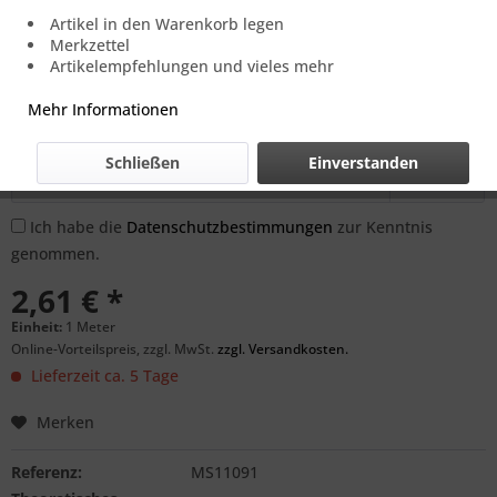
Artikel in den Warenkorb legen
Preis und Verfügbarkeit auf Anfrage.
Merkzettel
Artikelempfehlungen und vieles mehr
Benachrichtigen Sie mich, sobald der Artikel
Mehr Informationen
lieferbar ist.
Schließen
Einverstanden
Ich habe die
Datenschutzbestimmungen
zur Kenntnis
genommen.
2,61 € *
Einheit:
1 Meter
Online-Vorteilspreis, zzgl. MwSt.
zzgl. Versandkosten.
Lieferzeit ca. 5 Tage
Merken
Referenz:
MS11091