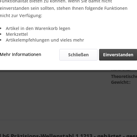
Verkauf nur
Funktionalität bieten zu können. Wenn Sie damit nicht
einverstanden sein sollten, stehen Ihnen folgende Funktionen
Stücklänge (
nicht zur Verfügung:
Artikel in den Warenkorb legen
Merkzettel
Artikelempfehlungen und vieles mehr
Mehr Informationen
Schließen
Einverstanden
Vergleic
Referenz:
Theoretisch
Gewicht::
6 Präzisions-Wellenstahl 1.1213 - gehärtet - gesc