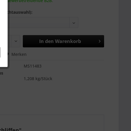
 an Gewerbetreibende B2B.
Pflichtauswahl):
In den
Warenkorb
hen
Merken
MS11483
es
1,208 kg/Stück
hliffen"