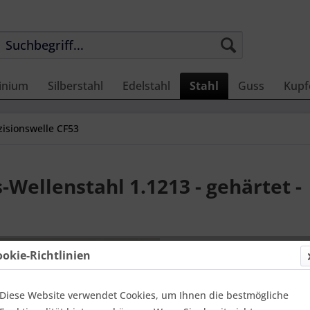
inium
Silberstahl
Edelstahl
Stahl
Guss
Kupf
zisionswelle CF53
Wellenstahl 1.1213 - gehärtet -
37,13 
ookie-Richtlinien
Einheit:
1 Stü
Online-Vorteils
versandfer
Diese Website verwendet Cookies, um Ihnen die bestmögliche