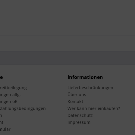
ce
Informationen
treitbeilegung
Lieferbeschränkungen
ngen allg.
Über uns
ungen öE
Kontakt
 Zahlungsbedingungen
Wer kann hier einkaufen?
n
Datenschutz
ht
Impressum
mular