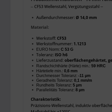
CF53 Wellenstahl, Vergütungsstahl --
--
Außendurchmesser:
Ø 14,0 mm
Material:
Werkstoff:
CF53
Werkstoffnummer:
1.1213
EURO Norm:
C 53 G
Toleranz:
ISO h6
Lieferzustand:
oberflächengehärtet, ge
Randschichthärte (Härte) min.:
59 HRC
Härtetiefe min.:
0,6 mm
Durchmesser Toleranz:
-11 µm
Geradheits Toleranz:
0,1
mm/m
Rundheits Toleranz:
5 µm
Parallelitäts Toleranz:
8 µm
Charakteristik:
Präzisions-Wellenstahl, induktiv oberfläc
Maßstabil bis +120°C.