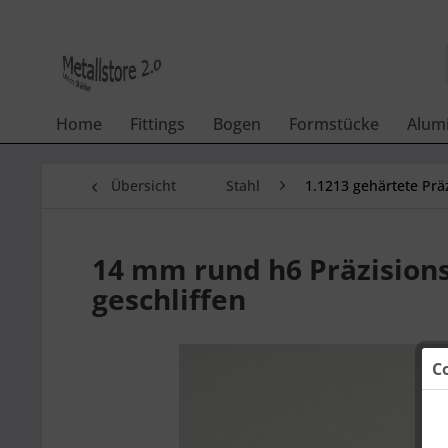
Home
Fittings
Bogen
Formstücke
Alum
Übersicht
Stahl
1.1213 gehärtete Prä
14 mm rund h6 Präzisions-
geschliffen
C