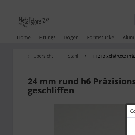
Home
Fittings
Bogen
Formstücke
Alum
Übersicht
Stahl
1.1213 gehärtete Prä
24 mm rund h6 Präzisions-
geschliffen
C