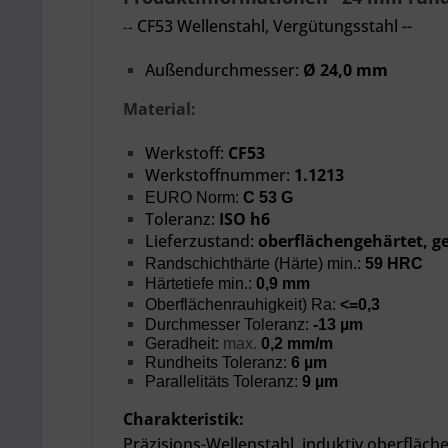
CF53 Wellenstahl, Vergütungsstahl --
--
Außendurchmesser:
Ø 24,0 mm
Material:
Werkstoff:
CF53
Werkstoffnummer:
1.1213
EURO Norm:
C 53 G
Toleranz:
ISO h6
Lieferzustand:
oberflächengehärtet, ge
Randschichthärte (Härte) min.:
59 HRC
Härtetiefe min.:
0,9 mm
Oberflächenrauhigkeit) Ra:
<=0,3
Durchmesser Toleranz:
-13 µm
Geradheit:
max.
0,2
mm/m
Rundheits Toleranz:
6 µm
Parallelitäts Toleranz:
9 µm
Charakteristik:
Präzisions-Wellenstahl, induktiv oberfläc