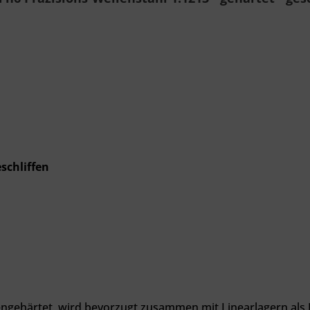
schliffen
hengehärtet, wird bevorzugt zusammen mit Linearlagern als 