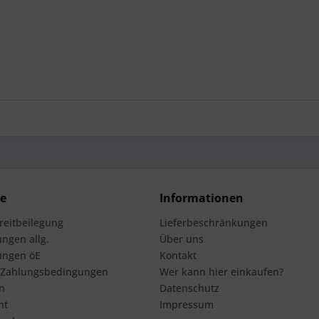
ce
Informationen
treitbeilegung
Lieferbeschränkungen
ngen allg.
Über uns
ungen öE
Kontakt
 Zahlungsbedingungen
Wer kann hier einkaufen?
n
Datenschutz
ht
Impressum