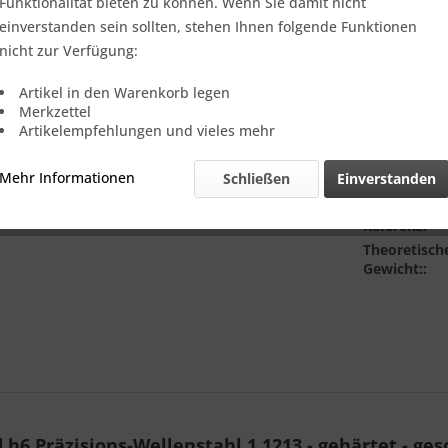
Verkauf nur
Funktionalität bieten zu können. Wenn Sie damit nicht
einverstanden sein sollten, stehen Ihnen folgende Funktionen
Stücklänge (
nicht zur Verfügung:
Artikel in den Warenkorb legen
Merkzettel
Artikelempfehlungen und vieles mehr
Mehr Informationen
Schließen
Einverstanden
Vergleic
Referenz:
Theoretisch
Gewicht::
6 Präzisions-Wellenstahl 1.1213 - gehärtet - gesc