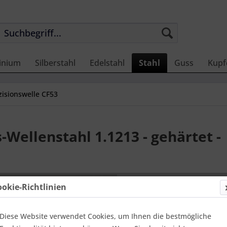
inium
Silberstahl
Edelstahl
Stahl
Guss
Kupf
zisionswelle CF53
Wellenstahl 1.1213 - gehärtet -
75,98 
ookie-Richtlinien
Einheit:
1 Stü
Online-Vorteils
versandfer
Diese Website verwendet Cookies, um Ihnen die bestmögliche