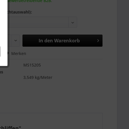
 an Gewerbetreibende B2B.
Pflichtauswahl):
In den
Warenkorb
hen
Merken
MS15205
es
3,549 kg/Meter
hliffen"