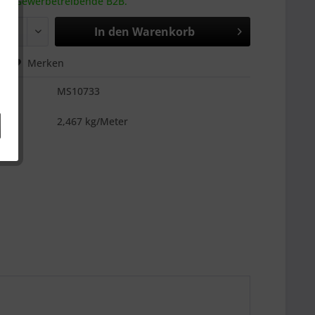
 an Gewerbetreibende B2B.
In den
Warenkorb
hen
Merken
MS10733
es
2,467 kg/Meter