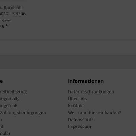
u Rundrohr
060 - 3.3206
1 Meter
 € *
ce
Informationen
treitbeilegung
Lieferbeschränkungen
ngen allg.
Über uns
ungen öE
Kontakt
 Zahlungsbedingungen
Wer kann hier einkaufen?
n
Datenschutz
ht
Impressum
mular