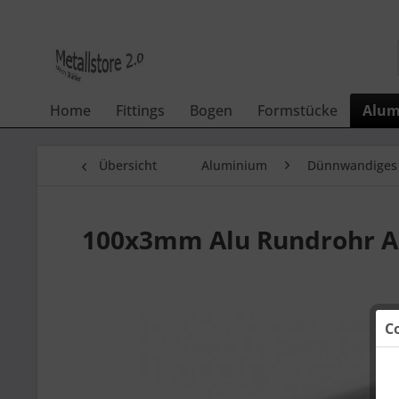
Home
Fittings
Bogen
Formstücke
Alum
Übersicht
Aluminium
Dünnwandiges
100x3mm Alu Rundrohr Al
C