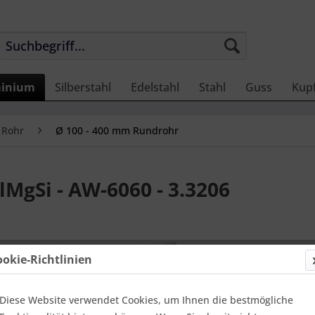
inium
Silberstahl
Edelstahl
Stahl
Guss
Kup
 Rohr
Ø 100 - 400 mm Rundrohr
MgSi - AW-6060 - 3.3206
33,61 
ookie-Richtlinien
Einheit:
1 Met
Online-Vorteils
versandfer
Diese Website verwendet Cookies, um Ihnen die bestmögliche