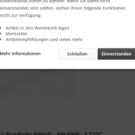
Verkauf nur
Funktionalität bieten zu können. Wenn Sie damit nicht
einverstanden sein sollten, stehen Ihnen folgende Funktionen
nicht zur Verfügung:
Vergleic
Artikel in den Warenkorb legen
Merkzettel
Referenz:
Artikelempfehlungen und vieles mehr
Theoretisch
Gewicht::
Mehr Informationen
Schließen
Einverstanden
 Rundrohr AlMgSi - AW-6060 - 3.3206"