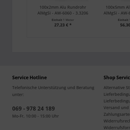
100x2mm Alu Rundrohr
100x5mm Al
AlMgSi - AW-6060 - 3.3206
AlMgSi - AW-6
Einheit
1 Meter
Einheit
27,23 € *
56,30
Service Hotline
Shop Servi
Telefonische Unterstützung und Beratung
Alternative S
Lieferbedingu
unter:
Lieferbeding
069 - 978 24 189
Versand und
Zahlungsarte
Mo-Fr, 10:00 - 15:00 Uhr
Widerrufsrec
Widerrufsfor