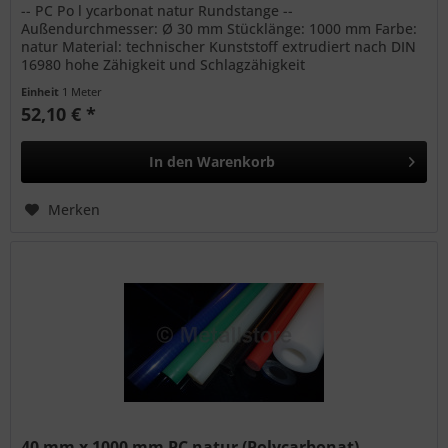
-- PC Po l ycarbonat natur Rundstange --
Außendurchmesser: Ø 30 mm Stücklänge: 1000 mm Farbe:
natur Material: technischer Kunststoff extrudiert nach DIN
16980 hohe Zähigkeit und Schlagzähigkeit
Witterungsbeständig bedingte...
Einheit
1 Meter
52,10 € *
In den
Warenkorb
Merken
40 mm x 1000 mm PC natur (Polycarbonat)