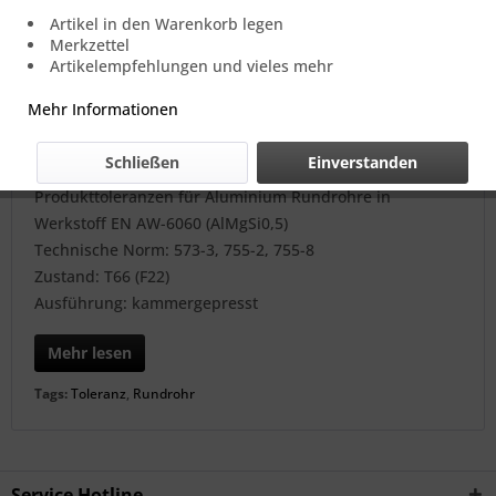
Artikel in den Warenkorb legen
Merkzettel
Artikelempfehlungen und vieles mehr
Mehr Informationen
Schließen
Einverstanden
Produkttoleranzen für Aluminium Rundrohre in
Werkstoff EN AW-6060 (AlMgSi0,5)
Technische Norm: 573-3, 755-2, 755-8
Zustand: T66 (F22)
Ausführung: kammergepresst
Mehr lesen
Tags:
Toleranz
,
Rundrohr
Service Hotline