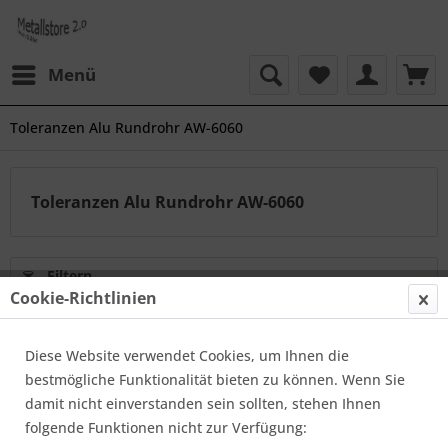
Menü
Toleranzen Alu Rundrohr AW-6060
Toleranzen Alu Rundrohr AW-6060
Filtern
Cookie-Richtlinien
Tolaranzen Aluminium Rundrohr
Diese Website verwendet Cookies, um Ihnen die
AlMgSi0,5
bestmögliche Funktionalität bieten zu können. Wenn Sie
Von: Joost Mahler
30.06.20 08:00
0 Kommentare
damit nicht einverstanden sein sollten, stehen Ihnen
folgende Funktionen nicht zur Verfügung: