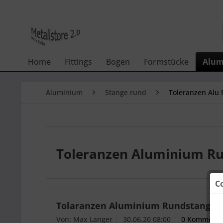
Home
Fittings
Bogen
Formstücke
Alum
Aluminium
Stange rund
Toleranzen Alu
Toleranzen Aluminium R
C
Tolaranzen Aluminium Rundstangen
Von: Max Langer
30.06.20 08:00
0 Kommenta