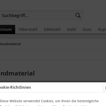
inium
Silberstahl
Edelstahl
Stahl
Guss
Kup
 Rundmaterial
undmaterial
ookie-Richtlinien
Diese Website verwendet Cookies, um Ihnen die bestmögliche
re