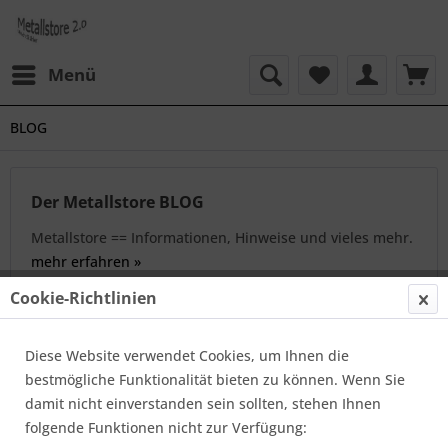
Menü
BLOG
Der Metallstore BLOG
Metallstore == Informationen, Hinweise und vieles mehr.
mehr erfahren »
Cookie-Richtlinien
Filtern
Diese Website verwendet Cookies, um Ihnen die
bestmögliche Funktionalität bieten zu können. Wenn Sie
Kurzzeichen für Blankstahl
damit nicht einverstanden sein sollten, stehen Ihnen
Von: Max Langer
22.02.23 08:00
0 Kommentare
folgende Funktionen nicht zur Verfügung: