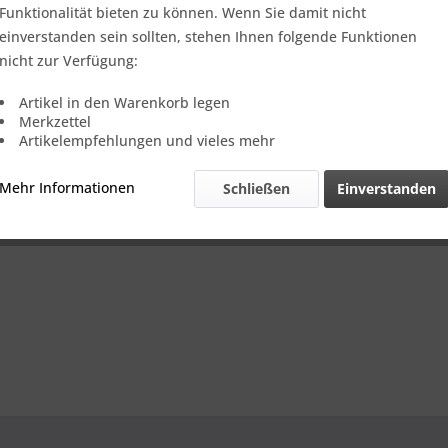
n
Funktionalität bieten zu können. Wenn Sie damit nicht
re
einverstanden sein sollten, stehen Ihnen folgende Funktionen
nicht zur Verfügung:
pässe bei Aluminium-Pressbolzen
Artikel in den Warenkorb legen
Merkzettel
Artikelempfehlungen und vieles mehr
gsengpässe
,
Pressbolzen
Mehr Informationen
Schließen
Einverstanden