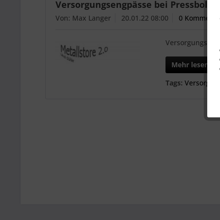
Versorgungsengpässe bei Pressbolze
Von: Max Langer
20.01.22 08:00
0 Kommenta
Versorgungseng
Mehr lesen
Tags:
Versorgun