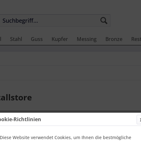
l
Stahl
Guss
Kupfer
Messing
Bronze
Res
allstore
ookie-Richtlinien
Diese Website verwendet Cookies, um Ihnen die bestmögliche