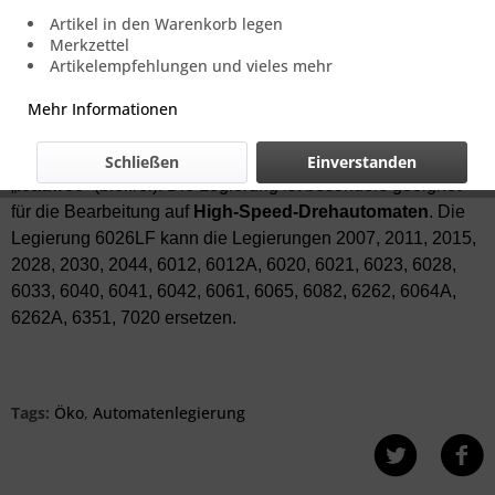
Artikel in den Warenkorb legen
Merkzettel
Artikelempfehlungen und vieles mehr
Mehr Informationen
Rundstangen in der neuen bleiarmen Automatenlegierung
EN AW-6026LF
. Das
LF
in der Bezeichnung steht für
Schließen
Einverstanden
„
leadfree
“ (bleifrei). Die Legierung ist besonders geeignet
für die Bearbeitung auf
High-Speed-Drehautomaten
. Die
Legierung 6026LF kann die Legierungen 2007, 2011, 2015,
2028, 2030, 2044, 6012, 6012A, 6020, 6021, 6023, 6028,
6033, 6040, 6041, 6042, 6061, 6065, 6082, 6262, 6064A,
6262A, 6351, 7020 ersetzen.
Tags:
Öko
,
Automatenlegierung