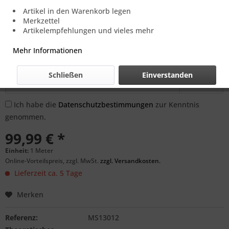
Artikel in den Warenkorb legen
Preis und Verfügbarkeit auf Anfrage.
Merkzettel
Artikelempfehlungen und vieles mehr
Benachrichtigen Sie mich, sobald der Artikel
Mehr Informationen
lieferbar ist.
Schließen
Einverstanden
Ich habe die
Datenschutzbestimmungen
zur Kenntnis
genommen.
99,99 € *
Einheit:
1 Meter
Online-Vorteilspreis, zzgl. MwSt.
zzgl. Versandkosten.
Lieferzeit ca. 5 Tage
Merken
Referenz:
MS13012