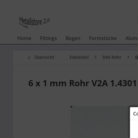
Home
Fittings
Bogen
Formstücke
Alum
Übersicht
Edelstahl
DIN Rohr
D
6 x 1 mm Rohr V2A 1.4301
C