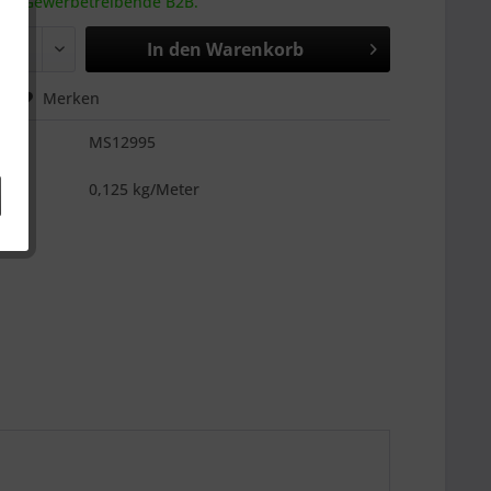
 an Gewerbetreibende B2B.
In den
Warenkorb
hen
Merken
MS12995
es
0,125 kg/Meter