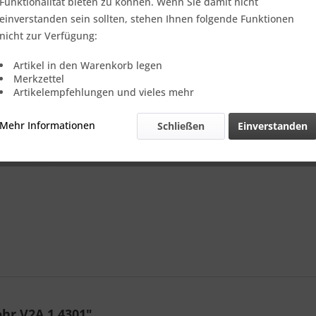
Verkauf nur
Funktionalität bieten zu können. Wenn Sie damit nicht
einverstanden sein sollten, stehen Ihnen folgende Funktionen
nicht zur Verfügung:
Vergleic
Artikel in den Warenkorb legen
Merkzettel
Referenz:
Artikelempfehlungen und vieles mehr
Theoretisch
Gewicht::
Mehr Informationen
Schließen
Einverstanden
hr V2A 1.4301"