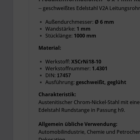
-- geschweißtes Edelstahl V2A Leitungsrohr 
Außendurchmesser:
Ø 6 mm
Wandstärke:
1 mm
Stücklänge:
1000 mm
Material:
Werkstoff:
X5CrNi18-10
Werkstoffnummer:
1.4301
DIN:
17457
Ausführung:
geschweißt, geglüht
Charakteristik:
Austenitischer Chrom-Nickel-Stahl mit ein
Edelstahl Rundstange in Passung h9.
Allgemein übliche Verwendung:
Automobilindustrie, Chemie und Petrochem
Dekoration.