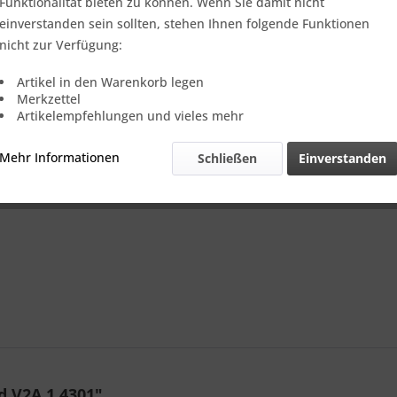
Verkauf nur
Funktionalität bieten zu können. Wenn Sie damit nicht
einverstanden sein sollten, stehen Ihnen folgende Funktionen
nicht zur Verfügung:
Vergleic
Artikel in den Warenkorb legen
Merkzettel
Referenz:
Artikelempfehlungen und vieles mehr
Theoretisch
Gewicht::
Mehr Informationen
Schließen
Einverstanden
 V2A 1.4301"