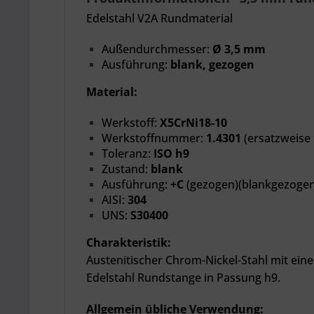
Edelstahl V2A Rundmaterial
Außendurchmesser:
Ø 3,5 mm
Ausführung:
blank, gezogen
Material:
Werkstoff:
X5CrNi18-10
Werkstoffnummer:
1.4301
(ersatzweise 
Toleranz:
ISO h9
Zustand:
blank
Ausführung:
+C
(gezogen)(blankgezogen
AISI:
304
UNS:
S30400
Charakteristik:
Austenitischer Chrom-Nickel-Stahl mit ein
Edelstahl Rundstange in Passung h9.
Allgemein übliche Verwendung: