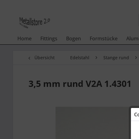
Home
Fittings
Bogen
Formstücke
Alum
Übersicht
Edelstahl
Stange rund
3,5 mm rund V2A 1.4301
C