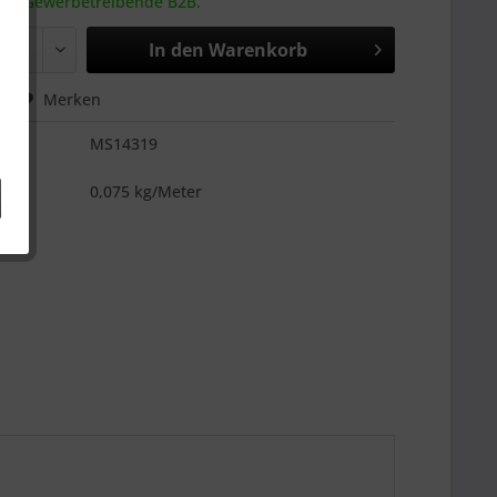
 an Gewerbetreibende B2B.
In den
Warenkorb
hen
Merken
MS14319
es
0,075 kg/Meter