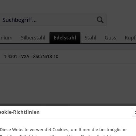
inium
Silberstahl
Edelstahl
Stahl
Guss
Kupf
1.4301 - V2A - X5CrNi18-10
6,12 €
ookie-Richtlinien
Einheit:
1 Met
Online-Vorteils
versandfer
Diese Website verwendet Cookies, um Ihnen die bestmögliche