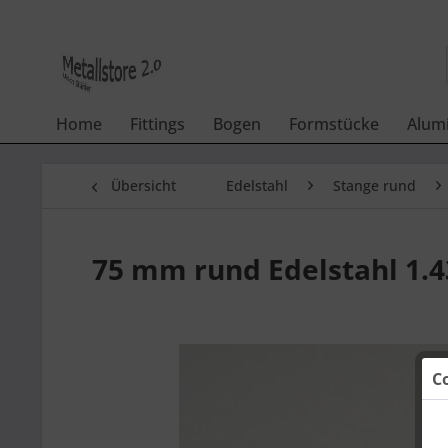
Home
Fittings
Bogen
Formstücke
Alum
Übersicht
Edelstahl
Stange rund
75 mm rund Edelstahl 1.
C