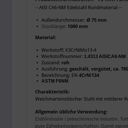
-- AISI CA6-NM Edelstahl Rundmaterial --
Außendurchmesser:
Ø 75 mm
Stücklänge:
1000 mm
Material:
Werkstoff:
X3CrNiMo13-4
Werkstoffnummer
:
1.4313 AISICA6-NM
Zustand:
roh
Ausführung:
geschält, vergütet, ca. 
Bezeichnung:
EN
4CrNi134
ASTM F6NM
Charakteristik:
Weichmartensitischer Stahl mit mittlerer 
Allgemein übliche Verwendung:
Erdölindustrie / petrochemische Industrie,
Tur
gute Zähigkeitseigenschaften. Damit eignet