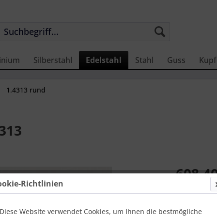
inium
Silberstahl
Edelstahl
Stahl
Guss
Kupf
1.4313 rund
4313
608,40
ookie-Richtlinien
Einheit:
1 Met
Online-Vorteils
versandfer
Diese Website verwendet Cookies, um Ihnen die bestmögliche