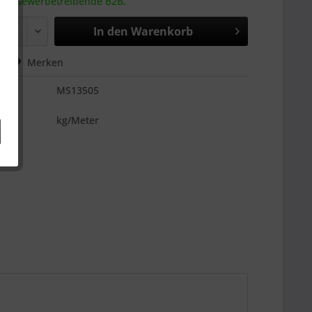
 an Gewerbetreibende B2B.
In den
Warenkorb
hen
Merken
MS13505
es
kg/Meter