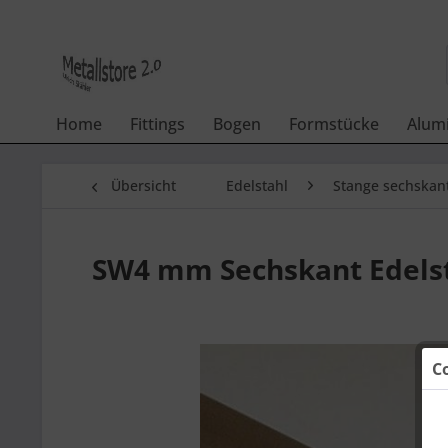
Home
Fittings
Bogen
Formstücke
Alum
Übersicht
Edelstahl
Stange sechskan
SW4 mm Sechskant Edelst
C