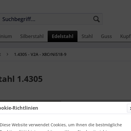
inium
Silberstahl
Edelstahl
Stahl
Guss
Kupf
t
1.4305 - V2A - X8CrNiS18-9
ahl 1.4305
13,07 
ookie-Richtlinien
Einheit:
1 Met
Online-Vorteils
versandfer
Diese Website verwendet Cookies, um Ihnen die bestmögliche