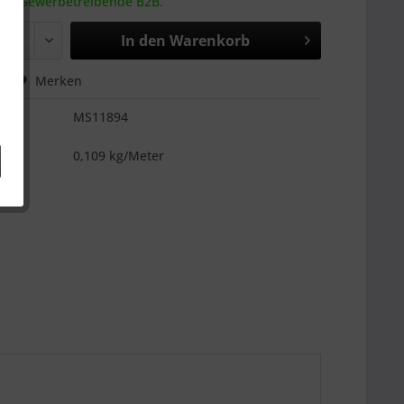
 an Gewerbetreibende B2B.
In den
Warenkorb
hen
Merken
MS11894
es
0,109 kg/Meter