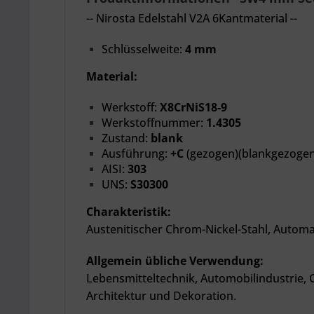
-- Nirosta Edelstahl V2A 6Kantmaterial --
Schlüsselweite:
4 mm
Material:
Werkstoff:
X8CrNiS18-9
Werkstoffnummer:
1.4305
Zustand:
blank
Ausführung:
+C
(gezogen)(blankgezogen
AISI:
303
UNS:
S30300
Charakteristik:
Austenitischer Chrom-Nickel-Stahl, Automat
Allgemein übliche Verwendung:
Lebensmitteltechnik, Automobilindustrie,
Architektur und Dekoration.