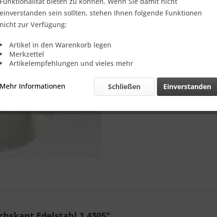
Verkauf nur
Funktionalität bieten zu können. Wenn Sie damit nicht
einverstanden sein sollten, stehen Ihnen folgende Funktionen
nicht zur Verfügung:
Vergleic
Artikel in den Warenkorb legen
Merkzettel
Referenz:
Artikelempfehlungen und vieles mehr
Theoretisch
Gewicht::
Mehr Informationen
Schließen
Einverstanden
hskant Edelstahl 1.4305"