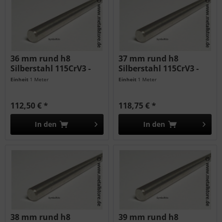
36 mm rund h8
37 mm rund h8
Silberstahl 115CrV3 -
Silberstahl 115CrV3 -
geschliffen...
geschliffen...
Einheit
1 Meter
Einheit
1 Meter
112,50 € *
118,75 € *
In den
In den
38 mm rund h8
39 mm rund h8