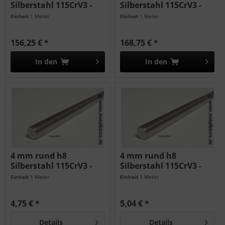
Silberstahl 115CrV3 -
Silberstahl 115CrV3 -
geschliffen...
geschliffen...
Einheit
1 Meter
Einheit
1 Meter
156,25 € *
168,75 € *
In den
In den
4 mm rund h8
4 mm rund h8
Silberstahl 115CrV3 -
Silberstahl 115CrV3 -
geschliffen
geschliffen...
Einheit
1 Meter
Einheit
1 Meter
4,75 € *
5,04 € *
Details
Details