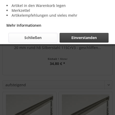
Artikel in den Warenkorb legen
Merkzettel
Artikelempfehlungen und vieles mehr
Mehr Informationen
Schließen
Einverstanden
20 mm rund h8 Silberstahl 115CrV3 - geschliffen...
Einheit
1 Meter
34,80 € *