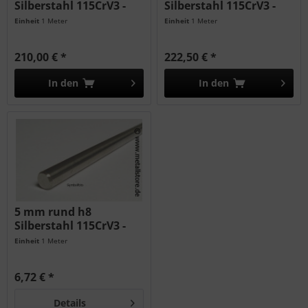
Silberstahl 115CrV3 -
Silberstahl 115CrV3 -
geschliffen...
geschliffen...
Einheit
1 Meter
Einheit
1 Meter
210,00 € *
222,50 € *
In den
In den
5 mm rund h8
Silberstahl 115CrV3 -
geschliffen...
Einheit
1 Meter
6,72 € *
Details