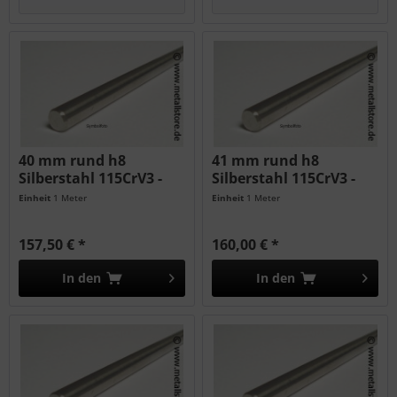
40 mm rund h8
41 mm rund h8
Silberstahl 115CrV3 -
Silberstahl 115CrV3 -
geschliffen...
geschliffen...
Einheit
1 Meter
Einheit
1 Meter
157,50 € *
160,00 € *
In den
In den