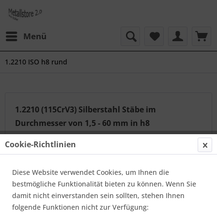
Menü
1.2210 ISO h8 rund
1.2210 (115CrV3) Silberstahl Stäbe im
Durchmesser von 1,5 - 60 mm in h8
Werkzeugstahl in geschliffener, polierter und gezogener
Cookie-Richtlinien
Qualität mit der ISO Toleranz h8 , in der Norm EN 17350
/ EN 10278 (vormals DIN 175). Lieferbar in den Längen
Diese Website verwendet Cookies, um Ihnen die
von 1000 und 2000 mm.
mehr erfahren »
bestmögliche Funktionalität bieten zu können. Wenn Sie
damit nicht einverstanden sein sollten, stehen Ihnen
folgende Funktionen nicht zur Verfügung:
Topseller