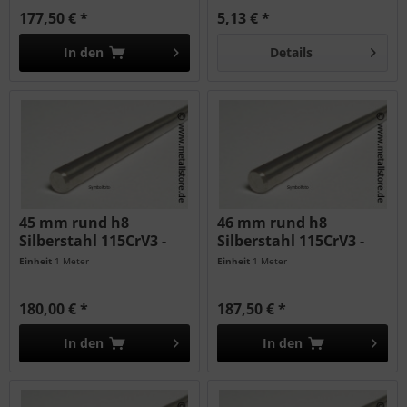
177,50 € *
5,13 € *
In den
Details
45 mm rund h8
46 mm rund h8
Silberstahl 115CrV3 -
Silberstahl 115CrV3 -
geschliffen...
geschliffen...
Einheit
1 Meter
Einheit
1 Meter
180,00 € *
187,50 € *
In den
In den