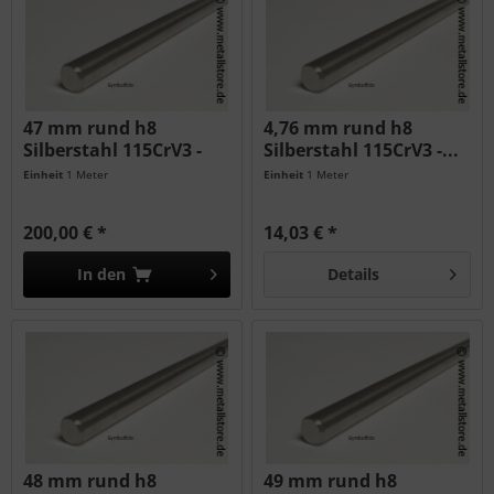
47 mm rund h8
4,76 mm rund h8
Silberstahl 115CrV3 -
Silberstahl 115CrV3 -...
geschliffen...
Einheit
1 Meter
Einheit
1 Meter
200,00 € *
14,03 € *
In den
Details
48 mm rund h8
49 mm rund h8