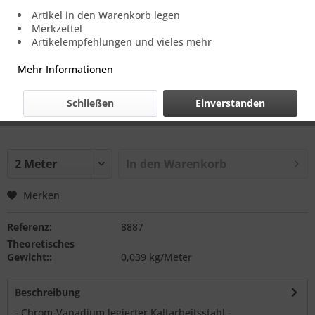
8,82 € *
Artikel in den Warenkorb legen
Merkzettel
Einheit:
1 Meter
Artikelempfehlungen und vieles mehr
Online-Vorteilspreis, zzgl. MwSt.
zzgl. Versandkosten.
Mehr Informationen
Lieferlänge (Pflichtauswahl)
Schließen
Einverstanden
1000 mm
2000 mm
In den
Warenkorb
Merken
Referenz:
8887
Theoretisches
Gewicht::
0,039 kg/Meter
Beschreibung
- Chrom-Vanadium legierter Kaltarbeitsstahl -