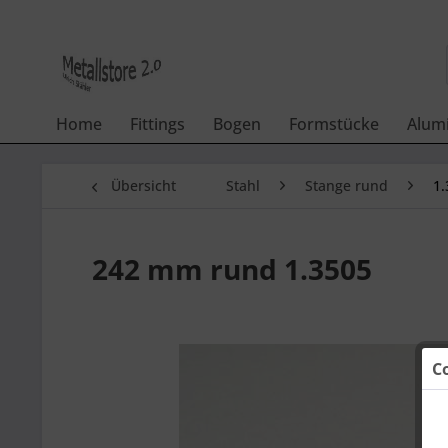
Home
Fittings
Bogen
Formstücke
Alum
Übersicht
Stahl
Stange rund
1.
242 mm rund 1.3505
C