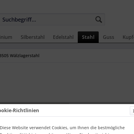
inium
Silberstahl
Edelstahl
Stahl
Guss
Kupf
3505 Wälzlagerstahl
4.297,
ookie-Richtlinien
Einheit:
1 Met
Online-Vorteils
Lieferzei
Diese Website verwendet Cookies, um Ihnen die bestmögliche