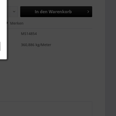
In den
Warenkorb
hen
Merken
MS14854
es
360,886 kg/Meter